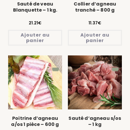
Sauté de veau
Collier d’agneau
Blanquette – 1 kg.
tranché – 800 g
21.21
€
11.37
€
Ajouter au
Ajouter au
panier
panier
Poitrine d’agneau
Sauté d’agneau s/os
a/os 1 pièce – 600 g
– 1 kg