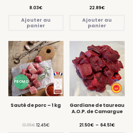
8.03
€
22.89
€
Ajouter au
Ajouter au
panier
panier
PROMO
!
Sauté de porc – 1 kg
Gardiane de taureau
A.O.P. de Camargue
– 1 kg
13.95
€
12.45
€
21.50
€
–
64.51
€