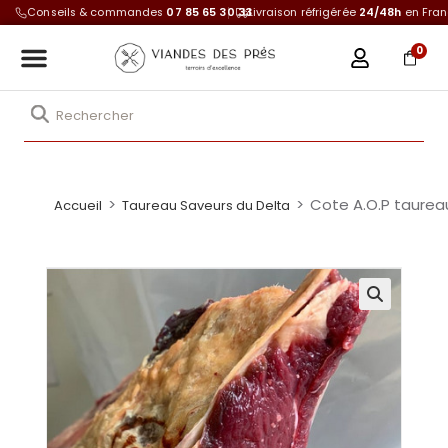
Conseils & commandes
07 85 65 30 33
Livraison réfrigérée
24/48h
en Fra
0
>
>
Cote A.O.P taurea
Accueil
Taureau Saveurs du Delta
🔍