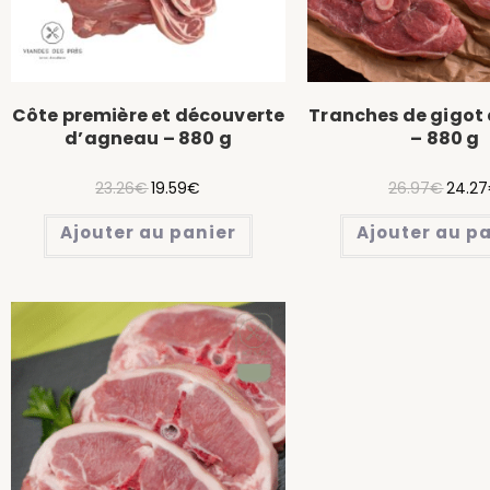
Côte première et découverte
Tranches de gigot
d’agneau – 880 g
– 880 g
23.26
€
19.59
€
26.97
€
24.27
Ajouter au panier
Ajouter au p