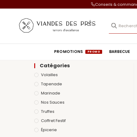
Conseils & comma
PROMOTIONS
BARBECUE
Catégories
Volailles
Tapenade
Marinade
Nos Sauces
Truffes
Coffret Festif
Épicerie