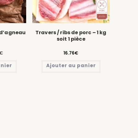
 d’agneau
Travers / ribs de porc – 1 kg
soit 1 pièce
€
16.76
€
anier
Ajouter au panier