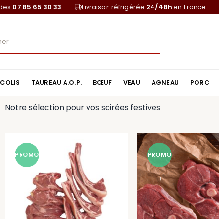
ndes
07 85 65 30 33
Livraison réfrigérée
24/48h
en France
COLIS
TAUREAU A.O.P.
BŒUF
VEAU
AGNEAU
PORC
Notre sélection pour vos soirées festives
PROMO
PROMO
!
!