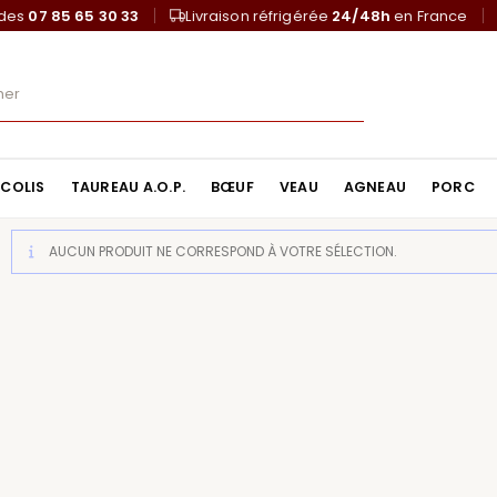
ndes
07 85 65 30 33
Livraison réfrigérée
24/48h
en France
COLIS
TAUREAU A.O.P.
BŒUF
VEAU
AGNEAU
PORC
AUCUN PRODUIT NE CORRESPOND À VOTRE SÉLECTION.