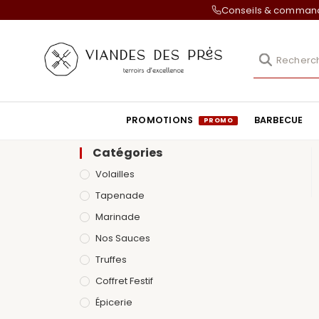
Conseils & comma
PROMOTIONS
BARBECUE
Catégories
Volailles
Tapenade
Marinade
Nos Sauces
Truffes
Coffret Festif
Épicerie