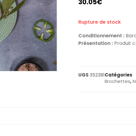
30.05
€
Rupture de stock
Conditionnement :
Barq
Présentation :
Produit cr
UGS
352381
Catégories
Brochettes
,
N