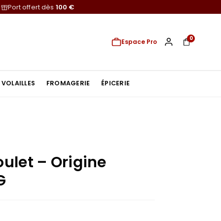
Port offert dès
100 €
0
Espace Pro
VOLAILLES
FROMAGERIE
ÉPICERIE
ulet – Origine
G