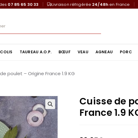
ndes
07 85 65 30 33
Livraison réfrigérée
24/48h
en France
COLIS
TAUREAU A.O.P.
BŒUF
VEAU
AGNEAU
PORC
de poulet – Origine France 1.9 KG
Cuisse de po
France 1.9 K
🔍