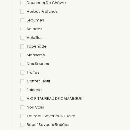
Douceurs De Chèvre
Herbes Fraîches
Légumes
Salades
Volailles
Tapenade
Marinade
Nos Sauces
Truffes
Coffret Festif
Épicerie
A.O.P TAUREAU DE CAMARGUE
Nos Colis
Taureau Saveurs Du Delta
Boeuf Saveurs Racées