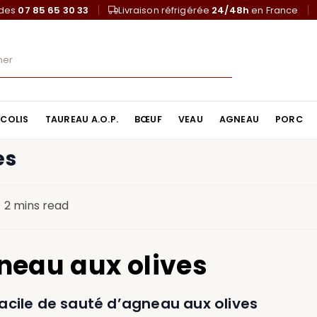
ndes
07 85 65 30 33
Livraison réfrigérée
24/48h
en France
COLIS
TAUREAU A.O.P.
BŒUF
VEAU
AGNEAU
PORC
es
2 mins read
neau aux olives
facile de sauté d’agneau aux olives