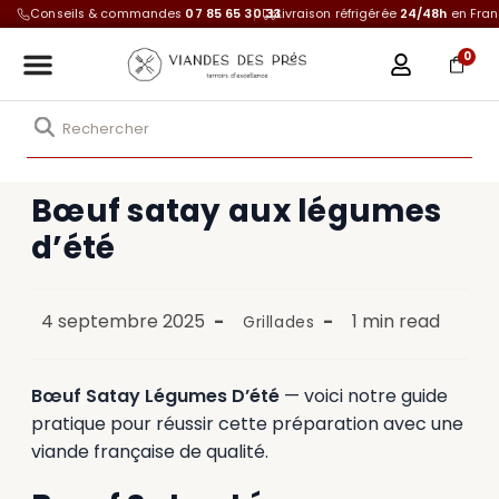
Conseils & commandes
07 85 65 30 33
Livraison réfrigérée
24/48h
en Fra
0
Bœuf satay aux légumes
d’été
4 septembre 2025
1 min read
Grillades
Bœuf Satay Légumes D’été
— voici notre guide
pratique pour réussir cette préparation avec une
viande française de qualité.