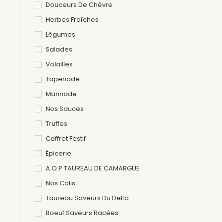
Douceurs De Chèvre
Herbes Fraîches
Légumes
Salades
Volailles
Tapenade
Marinade
Nos Sauces
Truffes
Coffret Festif
Épicerie
A.O.P TAUREAU DE CAMARGUE
Nos Colis
Taureau Saveurs Du Delta
Boeuf Saveurs Racées