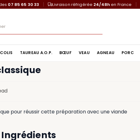
ndes
07 85 65 30 33
Livraison réfrigérée
24/48h
en France
COLIS
TAUREAU A.O.P.
BŒUF
VEAU
AGNEAU
PORC
classique
read
ique pour réussir cette préparation avec une viande
Ingrédients