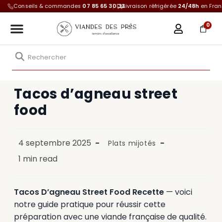
Conseils & commandes
07 85 65 30 33
Livraison réfrigérée
24/48h
en Fra
0
Tacos d’agneau street
food
4 septembre 2025
Plats mijotés
1 min read
Tacos D’agneau Street Food Recette
— voici
notre guide pratique pour réussir cette
préparation avec une viande française de qualité.