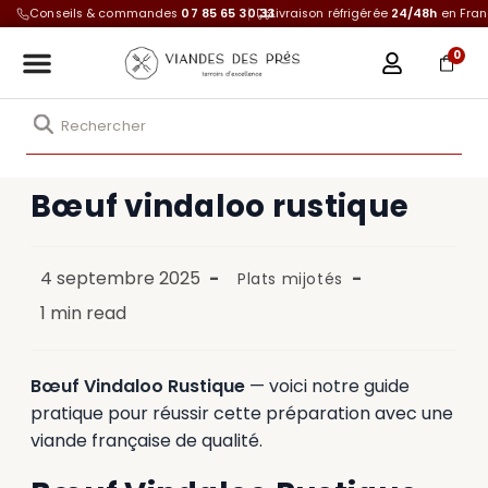
Conseils & commandes
07 85 65 30 33
Livraison réfrigérée
24/48h
en Fra
0
Bœuf vindaloo rustique
4 septembre 2025
Plats mijotés
1 min read
Bœuf Vindaloo Rustique
— voici notre guide
pratique pour réussir cette préparation avec une
viande française de qualité.