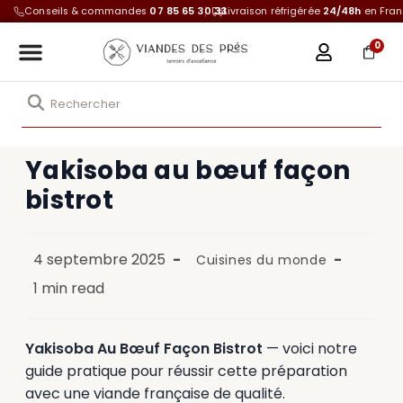
Conseils & commandes
07 85 65 30 33
Livraison réfrigérée
24/48h
en Fra
0
Yakisoba au bœuf façon
bistrot
4 septembre 2025
Cuisines du monde
1 min read
Yakisoba Au Bœuf Façon Bistrot
— voici notre
guide pratique pour réussir cette préparation
avec une viande française de qualité.