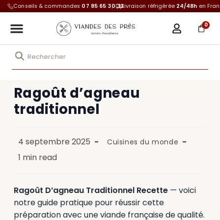
Conseils & commandes
07 85 65 30 33
Livraison réfrigérée
24/48h
en Fra
0
Ragoût d’agneau
traditionnel
4 septembre 2025
Cuisines du monde
1 min read
Ragoût D’agneau Traditionnel Recette
— voici
notre guide pratique pour réussir cette
préparation avec une viande française de qualité.