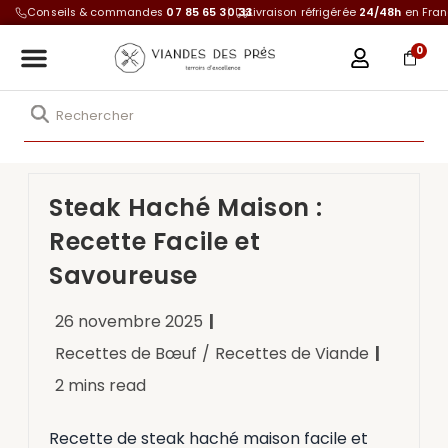
Conseils & commandes
07 85 65 30 33
Livraison réfrigérée
24/48h
en Fra
0
Steak Haché Maison :
Recette Facile et
Savoureuse
26 novembre 2025
Recettes de Bœuf
/
Recettes de Viande
2 mins read
Recette de steak haché maison facile et