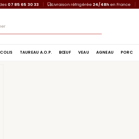
ndes
07 85 65 30 33
Livraison réfrigérée
24/48h
en France
COLIS
TAUREAU A.O.P.
BŒUF
VEAU
AGNEAU
PORC