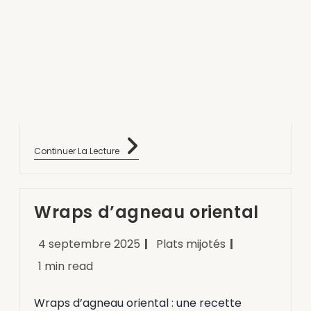
4 septembre 2025
Cuisines du monde
1 min read
Agneau aux dattes rustique : une recette
parfumée et conviviale, idéale pour toutes
les occasions.
Continuer La Lecture
Wraps d’agneau oriental
4 septembre 2025
Plats mijotés
1 min read
Wraps d’agneau oriental : une recette