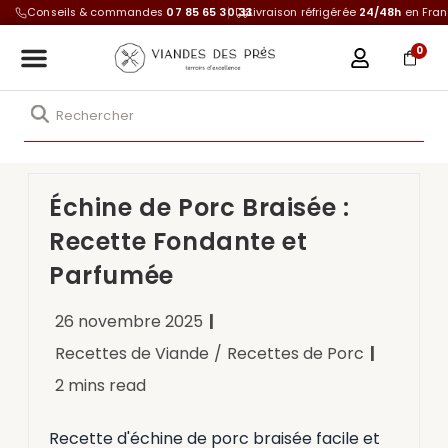
Conseils & commandes
07 85 65 30 33
Livraison réfrigérée
24/48h
en Fra
0
Échine de Porc Braisée :
Recette Fondante et
Parfumée
26 novembre 2025
Recettes de Viande
/
Recettes de Porc
2 mins read
Recette d'échine de porc braisée facile et