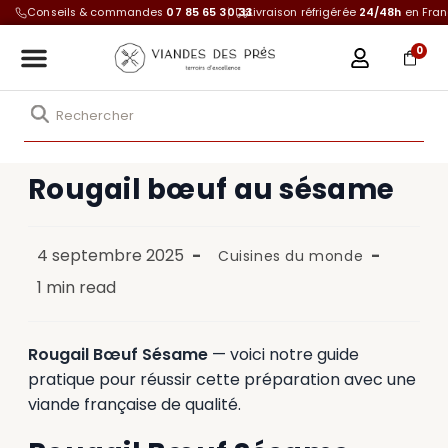
Conseils & commandes
07 85 65 30 33
Livraison réfrigérée
24/48h
en Fra
0
Rougail bœuf au sésame
4 septembre 2025
Cuisines du monde
1 min read
Rougail Bœuf Sésame
— voici notre guide
pratique pour réussir cette préparation avec une
viande française de qualité.