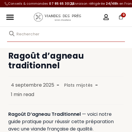
Conseils & commandes
07 85 65 30 33
Livraison réfrigérée
24/48h
en Fra
0
Ragoût d’agneau
traditionnel
4 septembre 2025
Plats mijotés
1 min read
Ragoût D’agneau Traditionnel
— voici notre
guide pratique pour réussir cette préparation
avec une viande française de qualité.