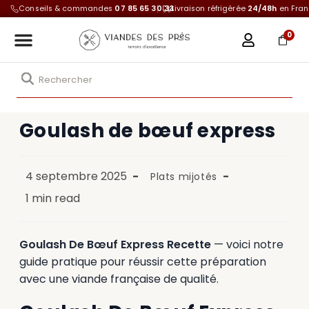
Conseils & commandes
07 85 65 30 33
Livraison réfrigérée
24/48h
en Fra
0
Goulash de bœuf express
4 septembre 2025
Plats mijotés
1 min read
Goulash De Bœuf Express Recette
— voici notre
guide pratique pour réussir cette préparation
avec une viande française de qualité.