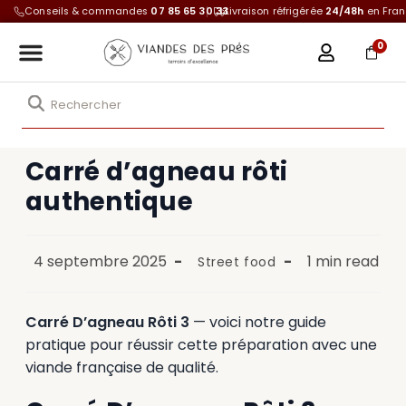
Conseils & commandes
07 85 65 30 33
Livraison réfrigérée
24/48h
en Fra
0
Carré d’agneau rôti
authentique
4 septembre 2025
1 min read
Street food
Carré D’agneau Rôti 3
— voici notre guide
pratique pour réussir cette préparation avec une
viande française de qualité.