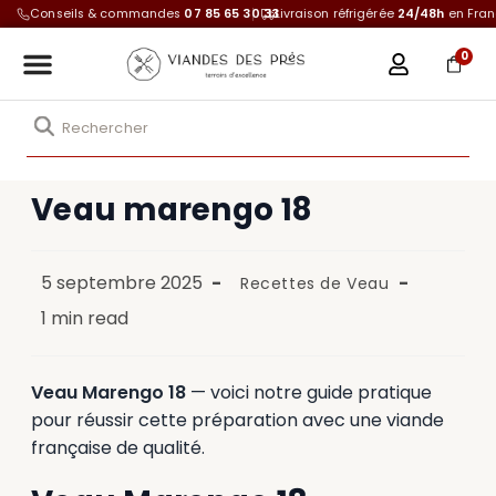
Conseils & commandes
07 85 65 30 33
Livraison réfrigérée
24/48h
en Fra
0
Veau marengo 18
5 septembre 2025
Recettes de Veau
1 min read
Veau Marengo 18
— voici notre guide pratique
pour réussir cette préparation avec une viande
française de qualité.