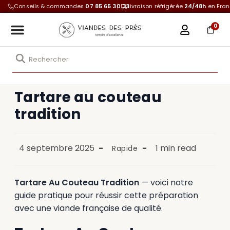
Conseils & commandes
07 85 65 30 33
Livraison réfrigérée
24/48h
en Fra
0
Tartare au couteau
tradition
4 septembre 2025
1 min read
Rapide
Tartare Au Couteau Tradition
— voici notre
guide pratique pour réussir cette préparation
avec une viande française de qualité.