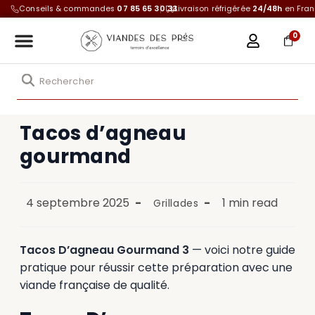
Conseils & commandes
07 85 65 30 33
Livraison réfrigérée
24/48h
en Fra
0
Tacos d’agneau
gourmand
4 septembre 2025
1 min read
Grillades
Tacos D’agneau Gourmand 3
— voici notre guide
pratique pour réussir cette préparation avec une
viande française de qualité.