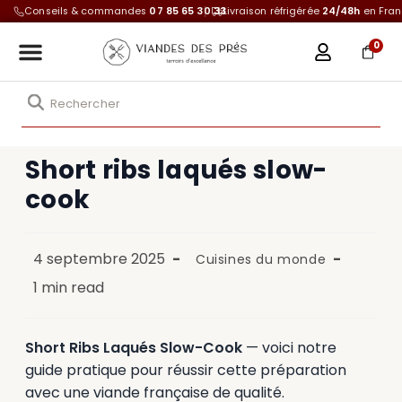
Conseils & commandes
07 85 65 30 33
Livraison réfrigérée
24/48h
en Fra
0
Short ribs laqués slow-
cook
4 septembre 2025
Cuisines du monde
1 min read
Short Ribs Laqués Slow-Cook
— voici notre
guide pratique pour réussir cette préparation
avec une viande française de qualité.