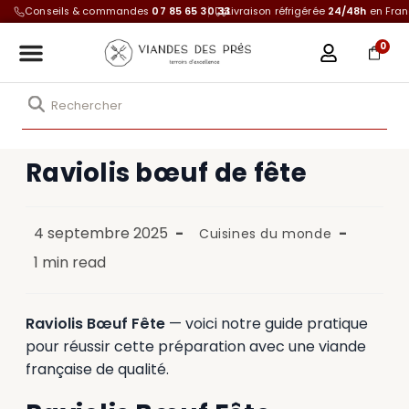
Conseils & commandes
07 85 65 30 33
Livraison réfrigérée
24/48h
en Fra
0
Raviolis bœuf de fête
4 septembre 2025
Cuisines du monde
1 min read
Raviolis Bœuf Fête
— voici notre guide pratique
pour réussir cette préparation avec une viande
française de qualité.