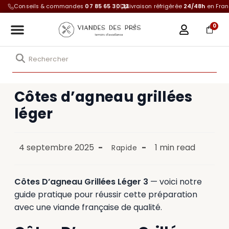
Conseils & commandes
07 85 65 30 33
Livraison réfrigérée
24/48h
en Fra
0
Côtes d’agneau grillées
léger
4 septembre 2025
1 min read
Rapide
Côtes D’agneau Grillées Léger 3
— voici notre
guide pratique pour réussir cette préparation
avec une viande française de qualité.