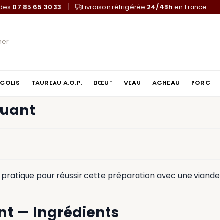
ndes
07 85 65 30 33
Livraison réfrigérée
24/48h
en France
COLIS
TAUREAU A.O.P.
BŒUF
VEAU
AGNEAU
PORC
quant
 pratique pour réussir cette préparation avec une viande
nt — Ingrédients