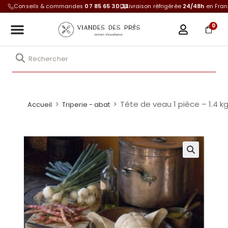
Conseils & commandes
07 85 65 30 33
Livraison réfrigérée
24/48h
en Fra
0
>
>
Tête de veau 1 pièce – 1.4 k
Accueil
Triperie - abat
🔍