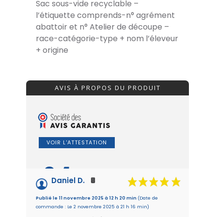
Sac sous-vide recyclable –
l’étiquette comprends-n° agrément
abattoir et n° Atelier de découpe –
race-catégorie-type + nom l’éleveur
+ origine
AVIS À PROPOS DU PRODUIT
VOIR L'ATTESTATION
8.4
/10
Daniel D.
Basé sur 5 avis
Publié le 11 novembre 2025 à 12 h 20 min
(Date de
commande : Le 2 novembre 2025 à 21 h 16 min)