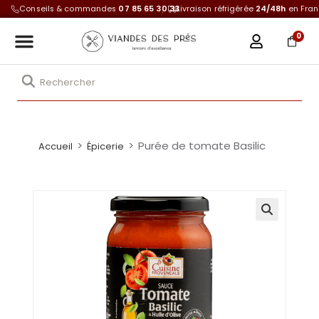
Conseils & commandes
07 85 65 30 33
Livraison réfrigérée
24/48h
en Fra
0
>
>
Purée de tomate Basilic
Accueil
Épicerie
🔍