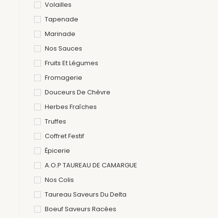
Volailles
Tapenade
Marinade
Nos Sauces
Fruits Et Légumes
Fromagerie
Douceurs De Chèvre
Herbes Fraîches
Truffes
Coffret Festif
Épicerie
A.O.P TAUREAU DE CAMARGUE
Nos Colis
Taureau Saveurs Du Delta
Boeuf Saveurs Racées