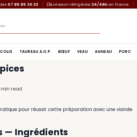
ndes
07 85 65 30 33
Livraison réfrigérée
24/48h
en France
COLIS
TAUREAU A.O.P.
BŒUF
VEAU
AGNEAU
PORC
pices
1 min read
pratique pour réussir cette préparation avec une viande
s — Ingrédients