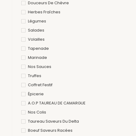
Douceurs De Chèvre
Herbes Fraîches
Légumes
Salades
Volailles
Tapenade
Marinade
Nos Sauces
Truffes
Coffret Festif
Épicerie
A.O.P TAUREAU DE CAMARGUE
Nos Colis
Taureau Saveurs Du Delta
Boeuf Saveurs Racées