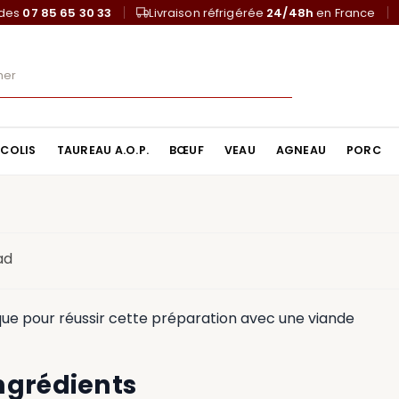
ndes
07 85 65 30 33
Livraison réfrigérée
24/48h
en France
COLIS
TAUREAU A.O.P.
BŒUF
VEAU
AGNEAU
PORC
ad
que pour réussir cette préparation avec une viande
ngrédients