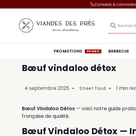
Conseils & comma
PROMOTIONS
BARBECUE
Bœuf vindaloo détox
4 septembre 2025
1 min re
Street food
Bœuf Vindaloo Détox
— voici notre guide prati
française de qualité.
Bœuf Vindaloo Détox — I