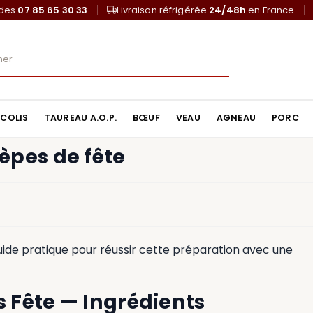
ndes
07 85 65 30 33
Livraison réfrigérée
24/48h
en France
COLIS
TAUREAU A.O.P.
BŒUF
VEAU
AGNEAU
PORC
pes de fête
uide pratique pour réussir cette préparation avec une
Fête — Ingrédients