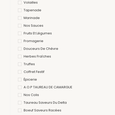
Volailles
Tapenade
Marinade
Nos Sauces
Fruits Et Légumes
Fromagerie
Douceurs De Chèvre
Herbes Fraîches
Truffes
Coffret Festif
Épicerie
A.O.P TAUREAU DE CAMARGUE
Nos Colis
Taureau Saveurs Du Delta
Boeuf Saveurs Racées