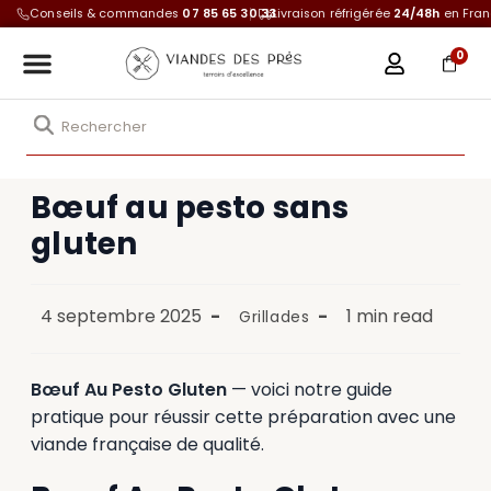
Conseils & commandes
07 85 65 30 33
Livraison réfrigérée
24/48h
en Fra
0
Bœuf au pesto sans
gluten
4 septembre 2025
1 min read
Grillades
Bœuf Au Pesto Gluten
— voici notre guide
pratique pour réussir cette préparation avec une
viande française de qualité.