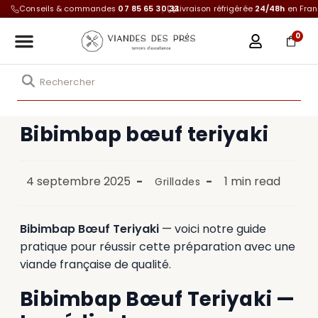
Conseils & commandes
07 85 65 30 33
Livraison réfrigérée
24/48h
en Fra
0
Bibimbap bœuf teriyaki
4 septembre 2025
1 min read
Grillades
Bibimbap Bœuf Teriyaki
— voici notre guide
pratique pour réussir cette préparation avec une
viande française de qualité.
Bibimbap Bœuf Teriyaki —