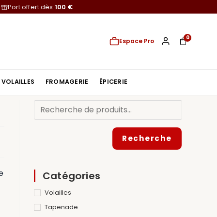
Port offert dès
100 €
0
Espace Pro
VOLAILLES
FROMAGERIE
ÉPICERIE
Recherche
e
Catégories
Volailles
Tapenade