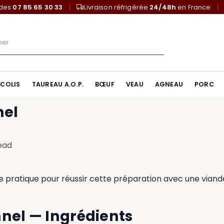
ndes
07 85 65 30 33
Livraison réfrigérée
24/48h
en France
COLIS
TAUREAU A.O.P.
BŒUF
VEAU
AGNEAU
PORC
nel
read
e pratique pour réussir cette préparation avec une viand
nel — Ingrédients