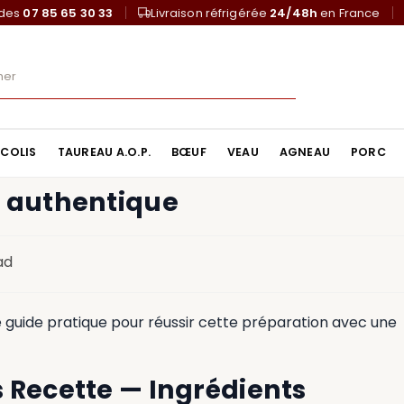
ndes
07 85 65 30 33
Livraison réfrigérée
24/48h
en France
COLIS
TAUREAU A.O.P.
BŒUF
VEAU
AGNEAU
PORC
s authentique
ad
e guide pratique pour réussir cette préparation avec une
 Recette — Ingrédients