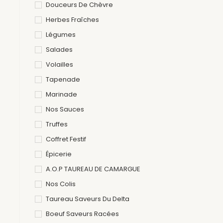
Douceurs De Chèvre
Herbes Fraîches
Légumes
Salades
Volailles
Tapenade
Marinade
Nos Sauces
Truffes
Coffret Festif
Épicerie
A.O.P TAUREAU DE CAMARGUE
Nos Colis
Taureau Saveurs Du Delta
Boeuf Saveurs Racées