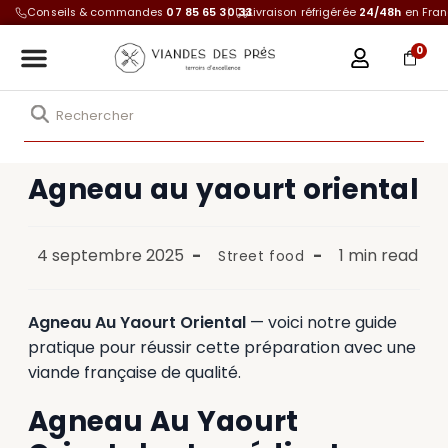
Conseils & commandes
07 85 65 30 33
Livraison réfrigérée
24/48h
en Fra
0
Agneau au yaourt oriental
4 septembre 2025
1 min read
Street food
Agneau Au Yaourt Oriental
— voici notre guide
pratique pour réussir cette préparation avec une
viande française de qualité.
Agneau Au Yaourt