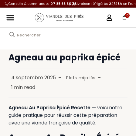
Conseils & commandes
07 85 65 30 33
Livraison réfrigérée
24/48h
en Fra
0
Agneau au paprika épicé
4 septembre 2025
Plats mijotés
1 min read
Agneau Au Paprika Épicé Recette
— voici notre
guide pratique pour réussir cette préparation
avec une viande française de qualité.