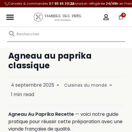
Conseils & commandes
07 85 65 30 33
Livraison réfrigérée
24/48h
en Fra
0
Agneau au paprika
classique
4 septembre 2025
Cuisines du monde
1 min read
Agneau Au Paprika Recette
— voici notre guide
pratique pour réussir cette préparation avec une
viande française de qualité.