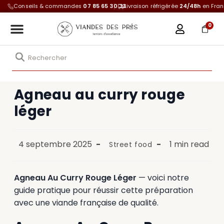
Conseils & commandes
07 85 65 30 33
Livraison réfrigérée
24/48h
en Fra
0
Agneau au curry rouge
léger
4 septembre 2025
1 min read
Street food
Agneau Au Curry Rouge Léger
— voici notre
guide pratique pour réussir cette préparation
avec une viande française de qualité.