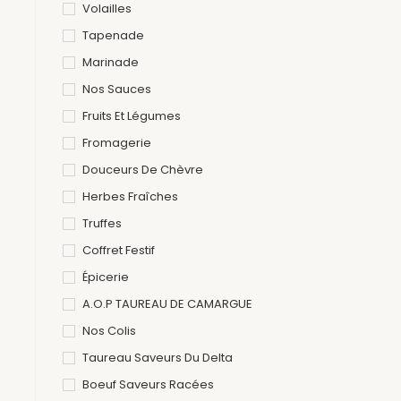
Volailles
Tapenade
Marinade
Nos Sauces
Fruits Et Légumes
Fromagerie
Douceurs De Chèvre
Herbes Fraîches
Truffes
Coffret Festif
Épicerie
A.O.P TAUREAU DE CAMARGUE
Nos Colis
Taureau Saveurs Du Delta
Boeuf Saveurs Racées