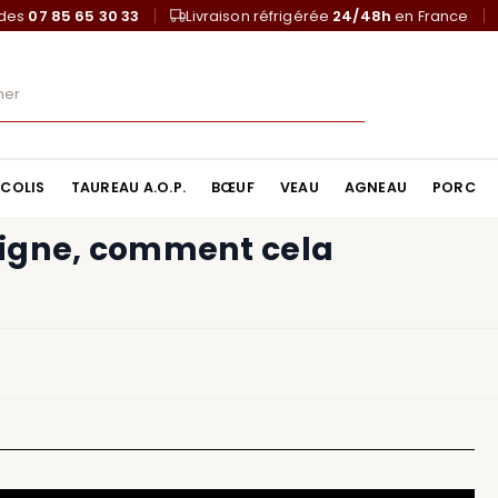
ndes
07 85 65 30 33
Livraison réfrigérée
24/48h
en France
COLIS
TAUREAU A.O.P.
BŒUF
VEAU
AGNEAU
PORC
 ligne, comment cela